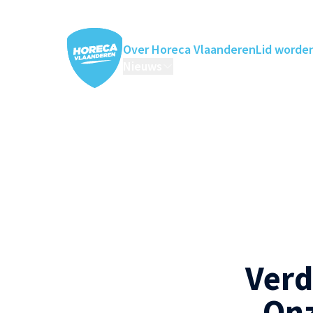
Over Horeca Vlaanderen
Lid worde
Nieuws
Horeca Academie
Ledenv
Verd
Onz