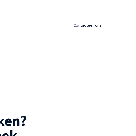
Contacteer ons
en? 

oek.