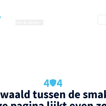
n
oordelen
Info & advies
Projecten
4
4
waald tussen de smak
e pagina lijkt even z