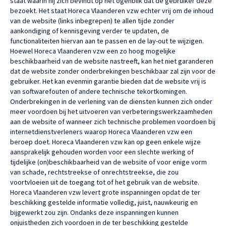
staat waarin hij zich bevindt op het ogenblik dat de gebruiker deze
bezoekt. Het staat Horeca Vlaanderen vzw echter vrij om de inhoud
van de website (links inbegrepen) te allen tijde zonder
aankondiging of kennisgeving verder te updaten, de
functionaliteiten hiervan aan te passen en de lay-out te wijzigen.
Hoewel Horeca Vlaanderen vzw een zo hoog mogelijke
beschikbaarheid van de website nastreeft, kan het niet garanderen
dat de website zonder onderbrekingen beschikbaar zal zijn voor de
gebruiker. Het kan evenmin garantie bieden dat de website vrij is
van softwarefouten of andere technische tekortkomingen.
Onderbrekingen in de verlening van de diensten kunnen zich onder
meer voordoen bij het uitvoeren van verbeteringswerkzaamheden
aan de website of wanneer zich technische problemen voordoen bij
internetdienstverleners waarop Horeca Vlaanderen vzw een
beroep doet. Horeca Vlaanderen vzw kan op geen enkele wijze
aansprakelijk gehouden worden voor een slechte werking of
tijdelijke (on)beschikbaarheid van de website of voor enige vorm
van schade, rechtstreekse of onrechtstreekse, die zou
voortvloeien uit de toegang tot of het gebruik van de website.
Horeca Vlaanderen vzw levert grote inspanningen opdat de ter
beschikking gestelde informatie volledig, juist, nauwkeurig en
bijgewerkt zou zijn. Ondanks deze inspanningen kunnen
onjuistheden zich voordoen in de ter beschikking gestelde