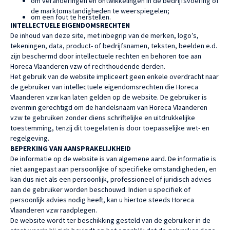
om veranderingen en ontwikkelingen in de bedrijfsvoering of
de marktomstandigheden te weerspiegelen;
om een fout te herstellen.
INTELLECTUELE EIGENDOMSRECHTEN
De inhoud van deze site, met inbegrip van de merken, logo’s,
tekeningen, data, product- of bedrijfsnamen, teksten, beelden e.d.
zijn beschermd door intellectuele rechten en behoren toe aan
Horeca Vlaanderen vzw of rechthoudende derden.
Het gebruik van de website impliceert geen enkele overdracht naar
de gebruiker van intellectuele eigendomsrechten die Horeca
Vlaanderen vzw kan laten gelden op de website. De gebruiker is
evenmin gerechtigd om de handelsnaam van Horeca Vlaanderen
vzw te gebruiken zonder diens schriftelijke en uitdrukkelijke
toestemming, tenzij dit toegelaten is door toepasselijke wet- en
regelgeving.
BEPERKING VAN AANSPRAKELIJKHEID
De informatie op de website is van algemene aard. De informatie is
niet aangepast aan persoonlijke of specifieke omstandigheden, en
kan dus niet als een persoonlijk, professioneel of juridisch advies
aan de gebruiker worden beschouwd. Indien u specifiek of
persoonlijk advies nodig heeft, kan u hiertoe steeds Horeca
Vlaanderen vzw raadplegen.
De website wordt ter beschikking gesteld van de gebruiker in de