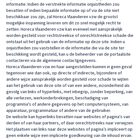
informatie. Indien de verstrekte informatie onjuistheden zou
bevatten of indien bepaalde informatie op of via de site niet
beschikbaar zou zijn, zal Horeca Vlaanderen vzw de grootst
mogelijke inspanning leveren om dit zo snel mogelijk recht te
zetten. Horeca Vlaanderen vzw kan evenwel niet aansprakelijk
worden gesteld voor rechtstreekse of onrechtstreekse schade die
ontstaat uit het gebruik van de informatie op deze site. Indien u
onjuistheden zou vaststellen in de informatie die via de site ter
beschikking wordt gesteld, kan u de beheerder van de portaalsite
contacteren via de algemene contactgegevens.
Horeca Vlaanderen vzw en haar aangestelden kunnen in geen geval
tegenover wie dan ook, op directe of indirecte, bijzondere of
andere wijze aansprakelijk worden gesteld voor schade te wijten
aan het gebruik van deze site of van een andere, inzonderheid als
gevolg van links of hyperlinks, met inbegrip, zonder beperking, van
alle verliezen, werkonderbrekingen, beschadiging van
programma's of andere gegevens op het computersysteem, van
apparatuur, programmatuur of andere van de gebruiker.
De website kan hyperlinks bevatten naar websites of pagina's van
derden of van haar partners, of daar onrechtstreeks naar verwijzen.
Het plaatsen van links naar deze websites of pagina’s impliceert op
geen enkele wijze een impliciete goedkeuring van de inhoud ervan.