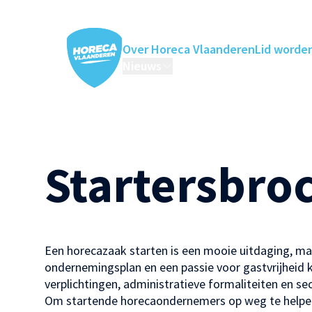
Over Horeca Vlaanderen
Lid worde
Nieuws
Horeca Academie
Ledenv
Startersbro
Een horecazaak starten is een mooie uitdaging, maa
ondernemingsplan en een passie voor gastvrijheid k
verplichtingen, administratieve formaliteiten en sec
Om startende horecaondernemers op weg te helpe