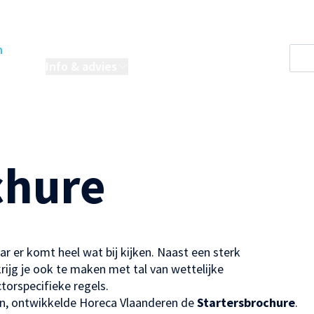
n
oordelen
Info & advies
Projecten
chure
r er komt heel wat bij kijken. Naast een sterk
rijg je ook te maken met tal van wettelijke
torspecifieke regels.
n, ontwikkelde Horeca Vlaanderen de
Startersbrochure
.