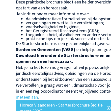
Deze praktische brochure biedt een helder overzicht
opstart van een horecazaak.
Je vindt er onder meer informatie over:
de administratieve formaliteiten bij de opstar
vergunningen en wettelijke verplichtingen;
voedselveiligheid en hygiëne;
het Geregistreerd Kassasysteem (GKS);
toegankelijkheid, afvalbeheer en andere secto
praktische tips om je zaak succesvol op te sta
De Startersbrochure is een gezamenlijke uitgave v
Steden en Gemeenten (VVSG)
en helpt je om goe
Download hieronder de Startersbrochure en ont
openen van een horecazaak.
Heb je na het lezen nog vragen of wil je persoonlijk
juridisch eerstelijnsadvies, opleidingen via de Hor
ondersteunen bij het uitbouwen van een succesvoll
We vertellen je graag wat een lidmaatschap voor j
in en een regiocoördinator neemt vrijblijvend cont
meteen aan
.
Horeca Vlaanderen - Startersbrochure (editie
maart 2026)