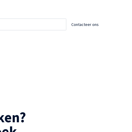
Contacteer ons
en? 

oek.