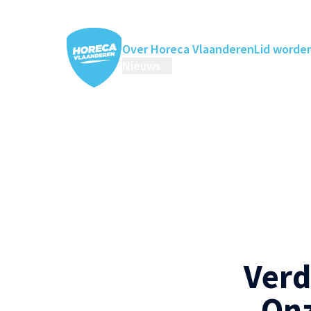
Over Horeca Vlaanderen
Lid worde
Nieuws
Horeca Academie
Ledenv
Verd
Onz