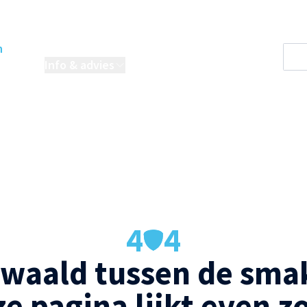
n
oordelen
Info & advies
Projecten
4
4
waald tussen de smak
e pagina lijkt even z