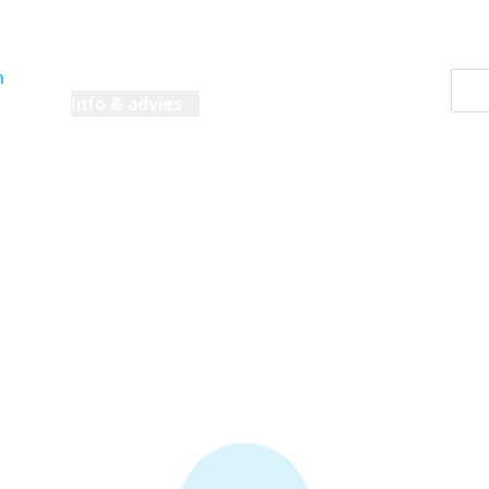
n
oordelen
Info & advies
Projecten