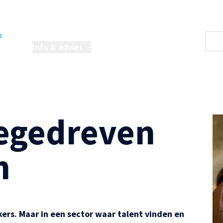
n
oordelen
Info & advies
Projecten
egedreven
n
rs. Maar in een sector waar talent vinden en