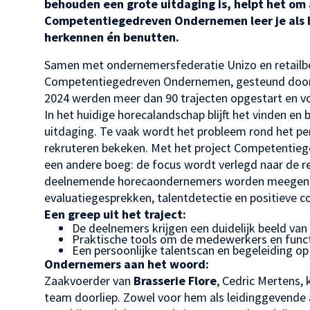
behouden een grote uitdaging is, helpt het om a
Competentiegedreven Ondernemen leer je als 
herkennen én benutten.
Samen met ondernemersfederatie Unizo en retailbed
Competentiegedreven Ondernemen, gesteund door 
2024 werden meer dan 90 trajecten opgestart en v
In het huidige horecalandschap blijft het vinden 
uitdaging. Te vaak wordt het probleem rond het per
rekruteren bekeken. Met het project Competentie
een andere boeg: de focus wordt verlegd naar de 
deelnemende horecaondernemers worden meegenom
evaluatiegesprekken, talentdetectie en positieve c
Een greep uit het traject:
De deelnemers krijgen een duidelijk beeld va
Praktische tools om de medewerkers en funct
Een persoonlijke talentscan en begeleiding o
Ondernemers aan het woord:
Zaakvoerder van
Brasserie Flore
, Cedric Mertens, 
team doorliep. Zowel voor hem als leidinggevende a