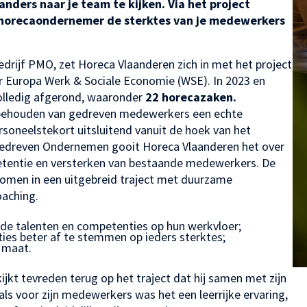
nders naar je team te kijken. Via het project
horecaondernemer de sterktes van je medewerkers
rijf PMO, zet Horeca Vlaanderen zich in met het project
Europa Werk & Sociale Economie (WSE). In 2023 en
olledig afgerond, waaronder
22 horecazaken.
en behouden van gedreven medewerkers een echte
soneelstekort uitsluitend vanuit de hoek van het
gedreven Ondernemen gooit Horeca Vlaanderen het over
retentie en versterken van bestaande medewerkers. De
en in een uitgebreid traject met duurzame
oaching.
n de talenten en competenties op hun werkvloer;
ies beter af te stemmen op ieders sterktes;
p maat.
kijkt tevreden terug op het traject dat hij samen met zijn
ls voor zijn medewerkers was het een leerrijke ervaring,