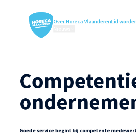
Over Horeca Vlaanderen
Lid worde
Nieuws
Horeca Academie
Ledenv
Competenti
onderneme
Goede service begint bij competente medewerke