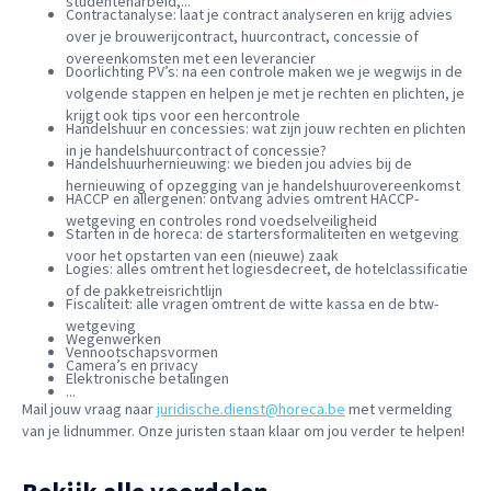
studentenarbeid,...
Contractanalyse: laat je contract analyseren en krijg advies
over je brouwerijcontract, huurcontract, concessie of
overeenkomsten met een leverancier
Doorlichting PV’s: na een controle maken we je wegwijs in de
volgende stappen en helpen je met je rechten en plichten, je
krijgt ook tips voor een hercontrole
Handelshuur en concessies: wat zijn jouw rechten en plichten
in je handelshuurcontract of concessie?
Handelshuurhernieuwing: we bieden jou advies bij de
hernieuwing of opzegging van je handelshuurovereenkomst
HACCP en allergenen: ontvang advies omtrent HACCP-
wetgeving en controles rond voedselveiligheid
Starten in de horeca: de startersformaliteiten en wetgeving
voor het opstarten van een (nieuwe) zaak
Logies: alles omtrent het logiesdecreet, de hotelclassificatie
of de pakketreisrichtlijn
Fiscaliteit: alle vragen omtrent de witte kassa en de btw-
wetgeving
Wegenwerken
Vennootschapsvormen
Camera’s en privacy
Elektronische betalingen
...
Mail jouw vraag naar
juridische.dienst@horeca.be
met vermelding
van je lidnummer. Onze juristen staan klaar om jou verder te helpen!