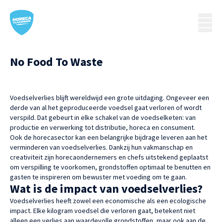
No Food To Waste
Voedselverlies blijft wereldwijd een grote uitdaging. Ongeveer een
derde van al het geproduceerde voedsel gaat verloren of wordt
verspild. Dat gebeurt in elke schakel van de voedselketen: van
productie en verwerking tot distributie, horeca en consument.
Ook de horecasector kan een belangrijke bijdrage leveren aan het
verminderen van voedselverlies. Dankzij hun vakmanschap en
creativiteit zijn horecaondernemers en chefs uitstekend geplaatst
om verspilling te voorkomen, grondstoffen optimaal te benutten en
gasten te inspireren om bewuster met voeding om te gaan.
Wat is de impact van voedselverlies?
Voedselverlies heeft zowel een economische als een ecologische
impact. Elke kilogram voedsel die verloren gaat, betekent niet
alleen een verlies aan waardevolle grondstoffen, maar ook aan de