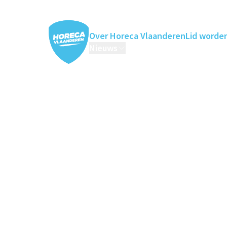
Over Horeca Vlaanderen
Lid worde
Nieuws
Horeca Academie
Ledenv