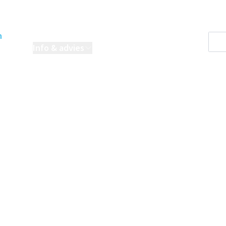
n
oordelen
Info & advies
Projecten